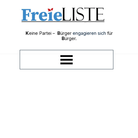
Direkt zum Seiteninhalt
K
eine Partei –
B
ürger
engagieren sich
für
B
ürger.
Menü überspringen