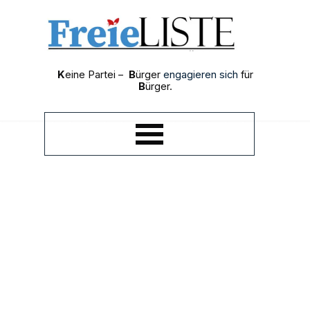
Direkt zum Seiteninhalt
K
eine Partei –
B
ürger
engagieren sich
für
B
ürger.
Menü überspringen