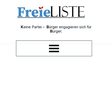
Direkt zum Seiteninhalt
K
eine Partei –
B
ürger
engagieren sich
für
B
ürger.
Menü überspringen