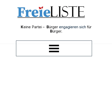
Direkt zum Seiteninhalt
K
eine Partei –
B
ürger
engagieren sich
für
B
ürger.
Menü überspringen