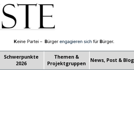
K
eine Partei –
B
ürger
engagieren sich
für
B
ürger.
Menü überspringen
Schwerpunkte
Themen &
News, Post & Blog
▼
▼
▼
2026
Projektgruppen