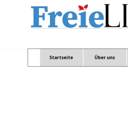
Direkt zum Seiteninhalt
B
ürgernah.
U
nabhängig.
Für ein starkes
M
iteinander.
Startseite
Über uns