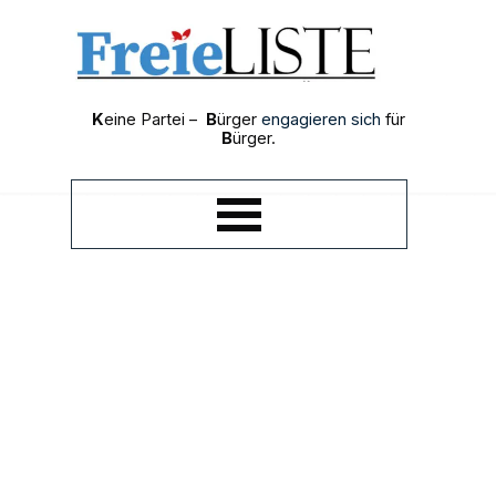
Direkt zum Seiteninhalt
K
eine Partei –
B
ürger
engagieren sich
für
B
ürger.
Menü überspringen